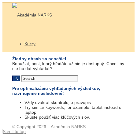
Kurzy
Žiadny obsah sa nenašiel
Bohužiaľ, post, ktorý hľadáte už nie je dostupný. Chceli by
Realitné kurzy
ste ho dať vyhľadať?
Pre optimalizáciu vyhľadaných výsledkov,
Realitný maklér I bezplatný kurz
navrhujeme nasledovné:
Vždy dvakrát skontrolujte pravopis.
Try similar keywords, for example: tablet instead of
laptop.
Skúste použiť viac kľúčových slov.
Lektor k Vám
© Copyright 2026 – Akadémia NARKS
Scroll to top